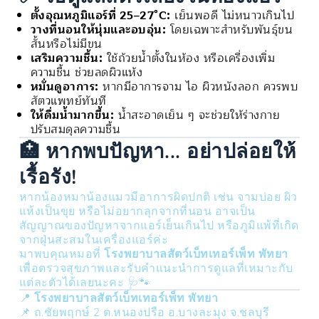
ตั้งอุณหภูมิแอร์ที่ 25–27°C:
เย็นพอดี ไม่หนาวเกินไป
วางที่นอนให้นุ่มและอบอุ่น:
โดยเฉพาะสำหรับพันธุ์ขน
สั้นหรือไม่มีขน
เสริมความชื้น:
ใช้ถ้วยน้ำตั้งในห้อง หรือเครื่องเพิ่ม
ความชื้น ช่วยลดผิวแห้ง
หมั่นดูอาการ:
หากมีอาการจาม ไอ ผิวหนังลอก ควรพบ
สัตวแพทย์ทันที
ให้ดื่มน้ำมากขึ้น:
น้ำสะอาดเย็น ๆ จะช่วยให้ร่างกาย
ปรับสมดุลความชื้น
🏥 หากพบปัญหา... อย่าปล่อยให้
เรื้อรัง!
หากน้องหมาน้องแมวมีอาการผิดปกติ เช่น จามบ่อย ผิว
แห้งเป็นขุย หรือไม่อยากลุกจากที่นอน อาจเป็น
สัญญาณของปัญหาจากแอร์เย็นเกินไป หรือภูมิแพ้ที่เกิด
จากฝุ่นสะสมในเครื่องแอร์ค่ะ
มาพบคุณหมอที่
โรงพยาบาลสัตว์เบ็ทเทอร์เพ็ท พัทยา
เพื่อตรวจสุขภาพและรับคำแนะนำการดูแลที่เหมาะกับ
แต่ละตัวได้เลยนะคะ 🩺🐾
📍
โรงพยาบาลสัตว์เบ็ทเทอร์เพ็ท พัทยา
📌 ถ.ชัยพฤกษ์ 2 ต.หนองปรือ อ.บางละมุง จ.ชลบุรี