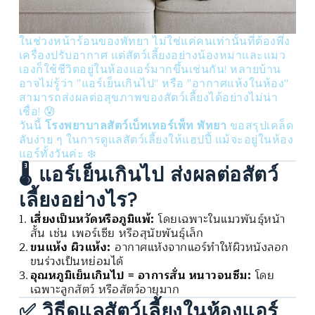
ในช่วงหน้าร้อนของพัทยา ไม่ใช่แค่คนเท่านั้นที่ต้องพึ่ง
เครื่องปรับอากาศ แต่สัตว์เลี้ยงอย่างน้องหมาและแมว
เองก็ใช้ชีวิตอยู่ในห้องแอร์มากขึ้นเช่นกัน! หลายบ้าน
อาจไม่รู้ว่า "แอร์เย็นเกินไป" หรือ "อากาศแห้งในห้อง"
สามารถส่งผลต่อสุขภาพของสัตว์เลี้ยงได้อย่างไม่น่า
เชื่อ! 😰
วันนี้
โรงพยาบาลสัตว์เบ็ทเทอร์เพ็ท พัทยา
ขอสรุปเคล็ด
ลับง่าย ๆ ในการดูแลสัตว์เลี้ยงให้แฮปปี้ แม้จะอยู่ในห้อง
แอร์ทั้งวันค่ะ ❄️
🌡️ แอร์เย็นเกินไป ส่งผลต่อสัตว์
เลี้ยงอย่างไร?
เสี่ยงเป็นหวัดหรือภูมิแพ้:
โดยเฉพาะในแมวพันธุ์หน้า
สั้น เช่น เพอร์เซีย หรือสุนัขพันธุ์เล็ก
ขนแห้ง ผิวแห้ง:
อากาศแห้งจากแอร์ทำให้ผิวหนังลอก
ขนร่วงเป็นหย่อมได้
อุณหภูมิเย็นเกินไป = อาการสั่น หนาวจนซึม:
โดย
เฉพาะลูกสัตว์ หรือสัตว์อายุมาก
✅ วิธีดูแลสัตว์เลี้ยงในห้องแอร์