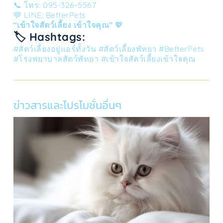
📞 โทร: 095-326-5567
💬 LINE: BetterPets
“เข้าใจสัตว์เลี้ยง เข้าใจคุณ”
💖
🏷️ Hashtags:
#สัตว์เลี้ยงอยู่แอร์ทั้งวัน #สัตว์เลี้ยงพัทยา #BetterPets
#โรงพยาบาลสัตว์พัทยา #เข้าใจสัตว์เลี้ยงเข้าใจคุณ
ข่าวสารและโปรโมชั่นอื่นๆ