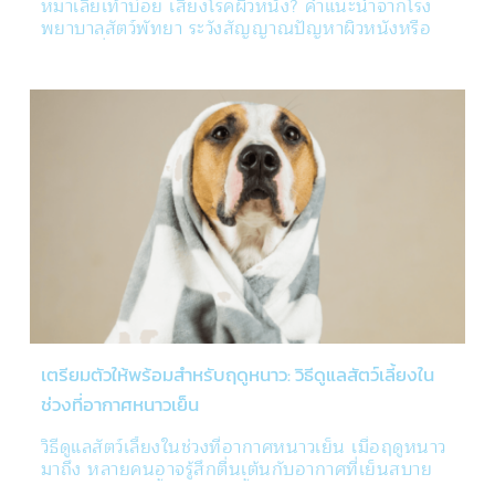
หมาเลียเท้าบ่อย เสี่ยงโรคผิวหนัง? คำแนะนำจากโรง
พยาบาลสัตว์พัทยา ระวังสัญญาณปัญหาผิวหนังหรือ
ภูมิแพ้ ที่เจ้าของมักมองข้าม
เตรียมตัวให้พร้อมสำหรับฤดูหนาว: วิธีดูแลสัตว์เลี้ยงใน
ช่วงที่อากาศหนาวเย็น
วิธีดูแลสัตว์เลี้ยงในช่วงที่อากาศหนาวเย็น เมื่อฤดูหนาว
มาถึง หลายคนอาจรู้สึกตื่นเต้นกับอากาศที่เย็นสบาย 
แต่สำหรับสัตว์เลี้ยงของเรานั้น อาจต้องการการดูแลเป็น